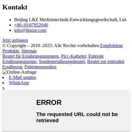
Kontakt
Beijing L&Z Medizintechnik-Entwicklungsgesellschaft, Ltd.
+86-10-87952040
info@lingze.com
Jetzt anfragen
© Copyright – 2010–2025: Alle Rechte vorbehalten.
Empfohlene
Produkte
,
Sitemap
Beutel für Ernährungspumpen
,
Picc-Katheter
,
Enterale
Ernährungspumpe
,
Sondenernährungsbeutel
,
Beutel zur enteralen
Ernährung
,
Patientenmonitor
,
E-Mail senden
WhatsApp
x