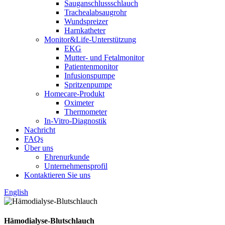
Sauganschlussschlauch
Trachealabsaugrohr
Wundspreizer
Harnkatheter
Monitor&Life-Unterstützung
EKG
Mutter- und Fetalmonitor
Patientenmonitor
Infusionspumpe
Spritzenpumpe
Homecare-Produkt
Oximeter
Thermometer
In-Vitro-Diagnostik
Nachricht
FAQs
Über uns
Ehrenurkunde
Unternehmensprofil
Kontaktieren Sie uns
English
Hämodialyse-Blutschlauch